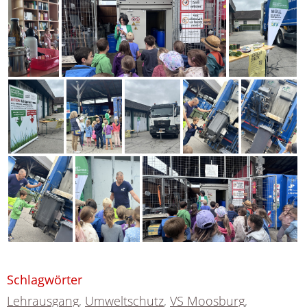
Schlagwörter
Lehrausgang
,
Umweltschutz
,
VS Moosburg
,