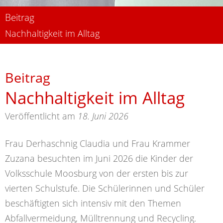
Beitrag
Nachhaltigkeit im Alltag
Beitrag
Nachhaltigkeit im Alltag
Veröffentlicht am
18. Juni 2026
Frau Derhaschnig Claudia und Frau Krammer
Zuzana besuchten im Juni 2026 die Kinder der
Volksschule Moosburg von der ersten bis zur
vierten Schulstufe. Die Schülerinnen und Schüler
beschäftigten sich intensiv mit den Themen
Abfallvermeidung, Mülltrennung und Recycling.