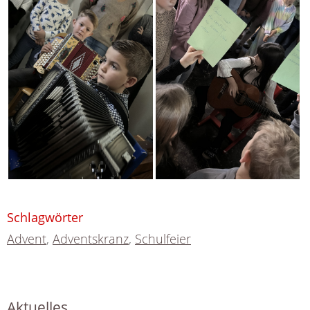
Schlagwörter
Advent
,
Adventskranz
,
Schulfeier
Aktuelles