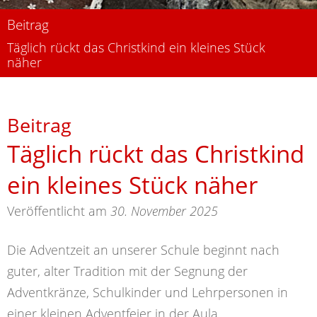
Beitrag
Täglich rückt das Christkind ein kleines Stück
näher
Beitrag
Täglich rückt das Christkind
ein kleines Stück näher
Veröffentlicht am
30. November 2025
Die Adventzeit an unserer Schule beginnt nach
guter, alter Tradition mit der Segnung der
Adventkränze, Schulkinder und Lehrpersonen in
einer kleinen Adventfeier in der Aula.