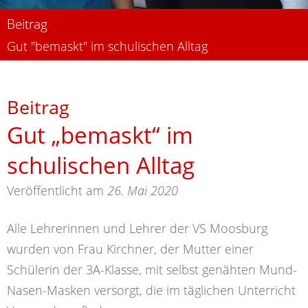
Beitrag
Gut "bemaskt" im schulischen Alltag
Beitrag
Gut „bemaskt“ im
schulischen Alltag
Veröffentlicht am
26. Mai 2020
Alle Lehrerinnen und Lehrer der VS Moosburg
wurden von Frau Kirchner, der Mutter einer
Schülerin der 3A-Klasse, mit selbst genähten Mund-
Nasen-Masken versorgt, die im täglichen Unterricht