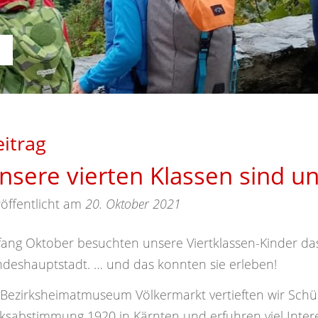
itrag
nsere vierten Klassen sind u
öffentlicht am
20. Oktober 2021
ang Oktober besuchten unsere Viertklassen-Kinder da
deshauptstadt. … und das konnten sie erleben!
 Bezirksheimatmuseum Völkermarkt vertieften wir Schü
ksabstimmung 1920 in Kärnten und erfuhren viel Inter