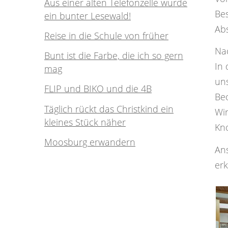
Aus einer alten Telefonzelle wurde
Be
ein bunter Lesewald!
Ab
Reise in die Schule von früher
Nac
Bunt ist die Farbe, die ich so gern
In 
mag
uns
FLIP und BIKO und die 4B
Beo
Täglich rückt das Christkind ein
Win
kleines Stück näher
Kn
Moosburg erwandern
An
er