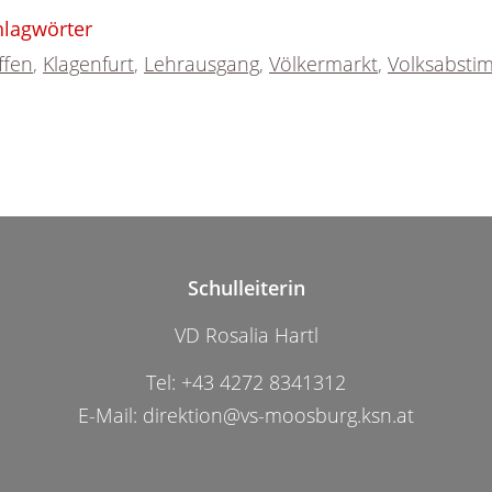
hlagwörter
ffen
,
Klagenfurt
,
Lehrausgang
,
Völkermarkt
,
Volksabst
Schulleiterin
VD Rosalia Hartl
Tel:
+43 4272 8341312
E-Mail:
direktion@vs-moosburg.ksn.at