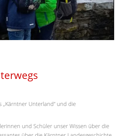
nterwegs
s „Kärntner Unterland“ und die
lerinnen und Schüler unser Wissen über die
essantes über die Kärntner Landesgeschichte.