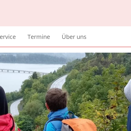
ervice
Termine
Über uns
bersicht
Über uns
dule
tundeneinteilung
Sponsoren
ermine im Schuljahr 2025-26
tatt
ormulare/Downloads
rchiv
richt
 Schultag