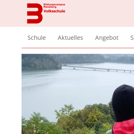
Schule
Aktuelles
Angebot
S
Team
Übersicht
Ü
Klassen
Unterrichtsmo
S
Bildungscampus
Zusatzangebot
T
Hort
Beratungswerks
F
Elternverein
Bunte Klasse
A
Kiss and Go
Sprachheilunter
Vor dem ersten