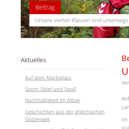
Beitrag
Unsere vierten Klassen sind unterwegs
Be
Aktuelles
U
Auf dem Marktplatz
Ver
Sport, Spiel und Spaß
Anf
Nachhaltigkeit im Alltag
Lan
Geschichten aus der griechischen
Götterwelt
Im
Vol