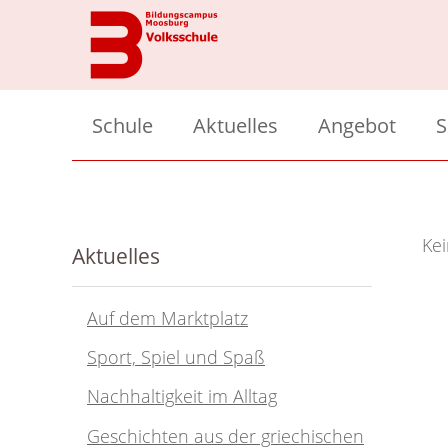
Schule
Aktuelles
Angebot
S
Team
Übersicht
Ü
Klassen
Unterrichtsmo
S
Kei
Aktuelles
Bildungscampus
Zusatzangebot
T
Hort
Beratungswerks
F
Auf dem Marktplatz
Elternverein
Bunte Klasse
A
Sport, Spiel und Spaß
Kiss and Go
Sprachheilunter
Nachhaltigkeit im Alltag
Vor dem ersten
Geschichten aus der griechischen