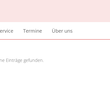
ervice
Termine
Über uns
bersicht
Über uns
dule
tundeneinteilung
Sponsoren
ne Einträge gefunden.
ermine im Schuljahr 2025-26
tatt
ormulare/Downloads
rchiv
richt
 Schultag