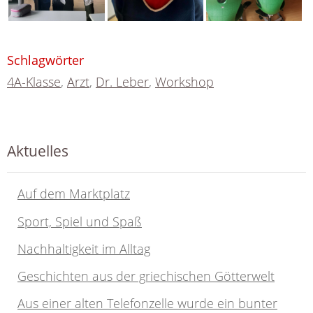
Schlagwörter
4A-Klasse
,
Arzt
,
Dr. Leber
,
Workshop
Aktuelles
Auf dem Marktplatz
Sport, Spiel und Spaß
Nachhaltigkeit im Alltag
Geschichten aus der griechischen Götterwelt
Aus einer alten Telefonzelle wurde ein bunter