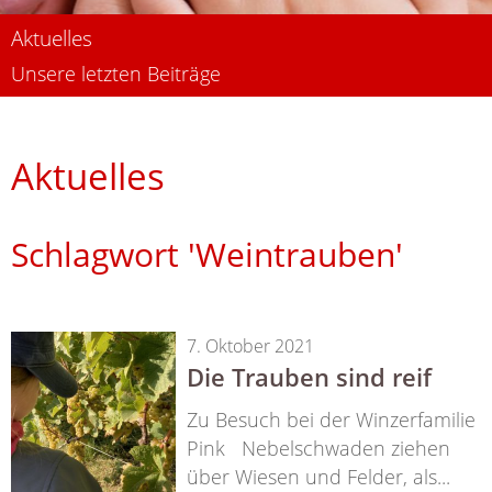
Aktuelles
Unsere letzten Beiträge
Aktuelles
Schlagwort 'Weintrauben'
7. Oktober 2021
Die Trauben sind reif
Zu Besuch bei der Winzerfamilie
Pink Nebelschwaden ziehen
über Wiesen und Felder, als...