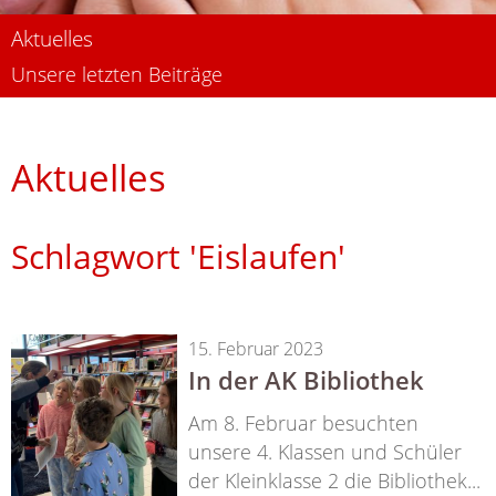
Aktuelles
Unsere letzten Beiträge
Aktuelles
Schlagwort 'Eislaufen'
15. Februar 2023
In der AK Bibliothek
Am 8. Februar besuchten
unsere 4. Klassen und Schüler
der Kleinklasse 2 die Bibliothek...